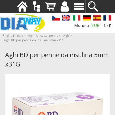
EUR
CZK
Pagina iniziale
Aghi, lancette, penne
Aghi
Aghi BD per penne da insulina 5mm x31G
Aghi BD per penne da insulina 5mm
x31G