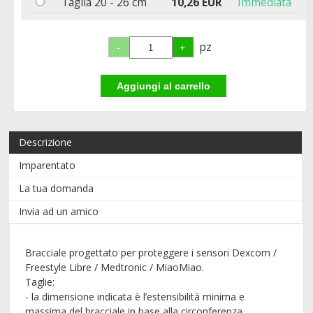
Taglia 20 - 26 cm
10,26 EUR
Immediata
pz
Descrizione
Imparentato
La tua domanda
Invia ad un amico
Bracciale progettato per proteggere i sensori Dexcom /
Freestyle Libre / Medtronic / MiaoMiao.
Taglie:
- la dimensione indicata è l’estensibilità minima e
massima del bracciale in base alla circonferenza