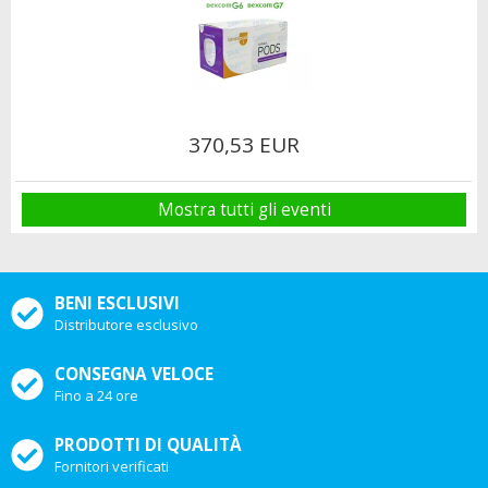
370,53 EUR
Mostra tutti gli eventi
BENI ESCLUSIVI
Distributore esclusivo
CONSEGNA VELOCE
Fino a 24 ore
PRODOTTI DI QUALITÀ
Fornitori verificati